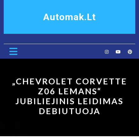
Skip
to
Automak.lt
content
Open
Button
„CHEVROLET CORVETTE
Z06 LEMANS“
JUBILIEJINIS LEIDIMAS
DEBIUTUOJA