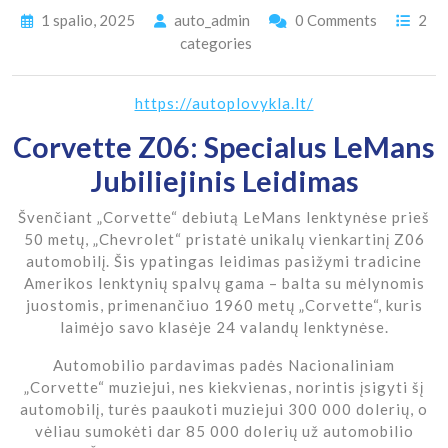
1 spalio, 2025
auto_admin
0 Comments
2
categories
https://autoplovykla.lt/
Corvette Z06: Specialus LeMans
Jubiliejinis Leidimas
Švenčiant „Corvette“ debiutą LeMans lenktynėse prieš
50 metų, „Chevrolet“ pristatė unikalų vienkartinį Z06
automobilį. Šis ypatingas leidimas pasižymi tradicine
Amerikos lenktynių spalvų gama – balta su mėlynomis
juostomis, primenančiuo 1960 metų „Corvette“, kuris
laimėjo savo klasėje 24 valandų lenktynėse.
Automobilio pardavimas padės Nacionaliniam
„Corvette“ muziejui, nes kiekvienas, norintis įsigyti šį
automobilį, turės paaukoti muziejui 300 000 dolerių, o
vėliau sumokėti dar 85 000 dolerių už automobilio