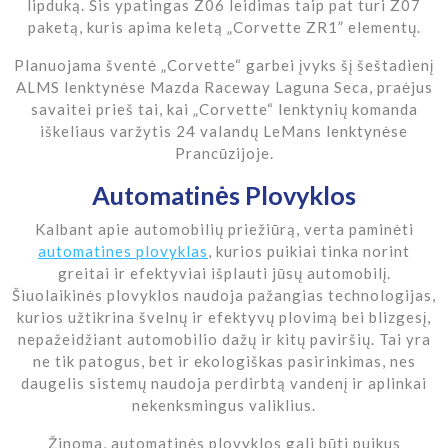
lipduką. Šis ypatingas Z06 leidimas taip pat turi Z07
paketą, kuris apima keletą „Corvette ZR1” elementų.
Planuojama šventė „Corvette“ garbei įvyks šį šeštadienį
ALMS lenktynėse Mazda Raceway Laguna Seca, praėjus
savaitei prieš tai, kai „Corvette“ lenktynių komanda
iškeliaus varžytis 24 valandų LeMans lenktynėse
Prancūzijoje.
Automatinės Plovyklos
Kalbant apie automobilių priežiūrą, verta paminėti
automatines plovyklas
, kurios puikiai tinka norint
greitai ir efektyviai išplauti jūsų automobilį.
Šiuolaikinės plovyklos naudoja pažangias technologijas,
kurios užtikrina švelnų ir efektyvų plovimą bei blizgesį,
nepažeidžiant automobilio dažų ir kitų paviršių. Tai yra
ne tik patogus, bet ir ekologiškas pasirinkimas, nes
daugelis sistemų naudoja perdirbtą vandenį ir aplinkai
nekenksmingus valiklius.
Žinoma, automatinės plovyklos gali būti puikus