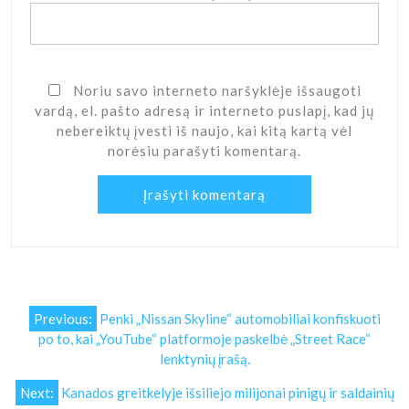
Noriu savo interneto naršyklėje išsaugoti
vardą, el. pašto adresą ir interneto puslapį, kad jų
nebereiktų įvesti iš naujo, kai kitą kartą vėl
norėsiu parašyti komentarą.
Navigacija
Previous:
Penki „Nissan Skyline“ automobiliai konfiskuoti
tarp
po to, kai „YouTube“ platformoje paskelbė „Street Race“
įrašų
lenktynių įrašą.
Next:
Kanados greitkelyje išsiliejo milijonai pinigų ir saldainių