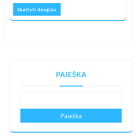
Skaityti daugiau
PAIEŠKA
Paieška