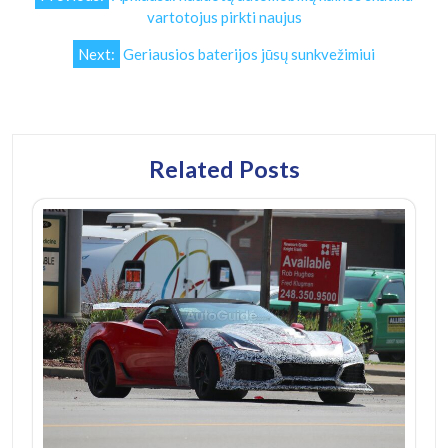
tarp
vartotojus pirkti naujus
įrašų
Next:
Geriausios baterijos jūsų sunkvežimiui
Related Posts