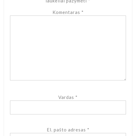
laukeliai pažymėti
*
Komentaras
*
Vardas
*
El. pašto adresas
*