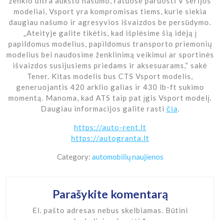
ženklo ultra aukšto našumo, ratuose paruošti V serijos
modeliai, Vsport yra kompromisas tiems, kurie siekia
daugiau našumo ir agresyvios išvaizdos be persūdymo.
„Ateityje galite tikėtis, kad išplėsime šią idėją į
papildomus modelius, papildomus transporto priemonių
modelius bei naudosime ženklinimą veikimui ar sportinės
išvaizdos susijusiems priedams ir aksesuarams,“ sakė
Tener. Kitas modelis bus CTS Vsport modelis,
generuojantis 420 arklio galias ir 430 lb-ft sukimo
momentą. Manoma, kad ATS taip pat įgis Vsport modelį.
Daugiau informacijos galite rasti
čia
.
https://auto-rent.lt
https://autogranta.lt
Category:
automobilių naujienos
Parašykite komentarą
El. pašto adresas nebus skelbiamas.
Būtini