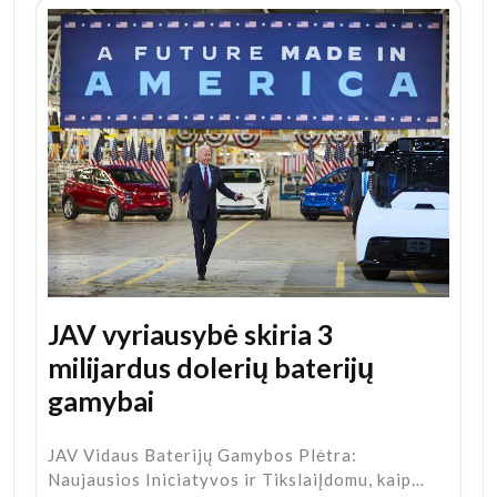
JAV vyriausybė skiria 3
milijardus dolerių baterijų
gamybai
JAV Vidaus Baterijų Gamybos Plėtra:
Naujausios Iniciatyvos ir TikslaiĮdomu, kaip…