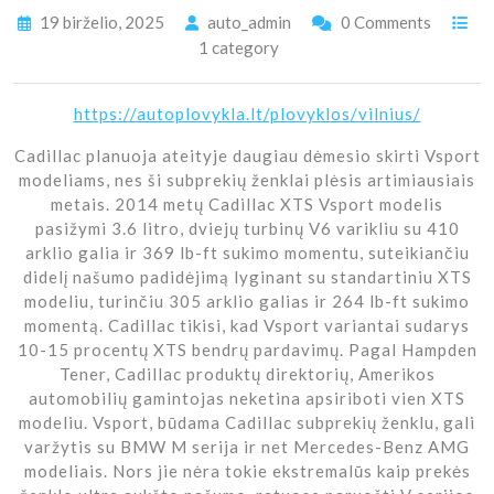
19 birželio, 2025
auto_admin
0 Comments
1 category
https://autoplovykla.lt/plovyklos/vilnius/
Cadillac planuoja ateityje daugiau dėmesio skirti Vsport
modeliams, nes ši subprekių ženklai plėsis artimiausiais
metais. 2014 metų Cadillac XTS Vsport modelis
pasižymi 3.6 litro, dviejų turbinų V6 varikliu su 410
arklio galia ir 369 lb-ft sukimo momentu, suteikiančiu
didelį našumo padidėjimą lyginant su standartiniu XTS
modeliu, turinčiu 305 arklio galias ir 264 lb-ft sukimo
momentą. Cadillac tikisi, kad Vsport variantai sudarys
10-15 procentų XTS bendrų pardavimų. Pagal Hampden
Tener, Cadillac produktų direktorių, Amerikos
automobilių gamintojas neketina apsiriboti vien XTS
modeliu. Vsport, būdama Cadillac subprekių ženklu, gali
varžytis su BMW M serija ir net Mercedes-Benz AMG
modeliais. Nors jie nėra tokie ekstremalūs kaip prekės