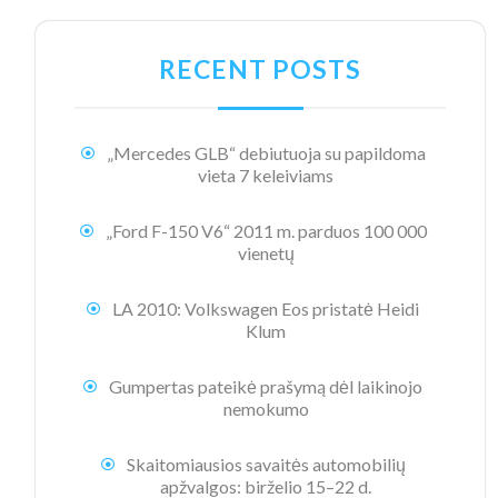
RECENT POSTS
„Mercedes GLB“ debiutuoja su papildoma
vieta 7 keleiviams
„Ford F-150 V6“ 2011 m. parduos 100 000
vienetų
LA 2010: Volkswagen Eos pristatė Heidi
Klum
Gumpertas pateikė prašymą dėl laikinojo
nemokumo
Skaitomiausios savaitės automobilių
apžvalgos: birželio 15–22 d.