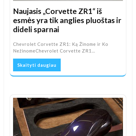
Naujasis „Corvette ZR1“ iš
esmės yra tik anglies pluoštas ir
dideli sparnai
Chevrolet Corvette ZR1: Ką Žinome ir Ko
NežinomeChevrolet Corvette ZR1…
Skaityti daugiau