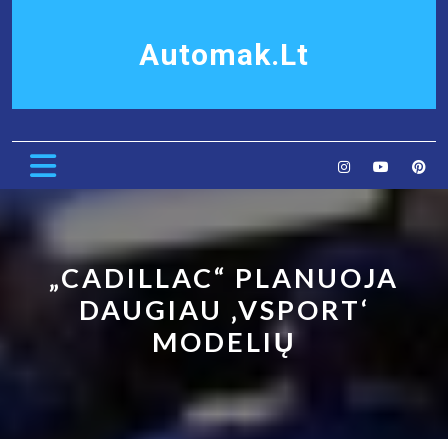
Skip
to
Automak.lt
content
Open
Button
„CADILLAC“ PLANUOJA
DAUGIAU ‚VSPORT‘
MODELIŲ