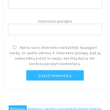
Interneto puslapis
Noriu savo interneto naršyklėje išsaugoti
vardą, el. pašto adresą ir interneto puslapį, kad jų
nebereiktų įvesti iš naujo, kai kitą kartą vėl
norėsiu parašyti komentarą.
Navigacija
Previous:
Apklausa: naudotų automobilių kainos skatina