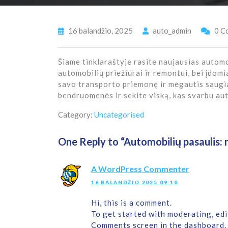
16 balandžio, 2025
auto_admin
0 C
Šiame tinklaraštyje rasite naujausias automo
automobilių priežiūrai ir remontui, bei įdom
savo transporto priemonę ir mėgautis saugia
bendruomenės ir sekite viską, kas svarbu au
Category:
Uncategorised
One Reply to “
Automobilių pasaulis: n
A WordPress Commenter
16 BALANDŽIO 2025 09:10
Hi, this is a comment.
To get started with moderating, edi
Comments screen in the dashboard.