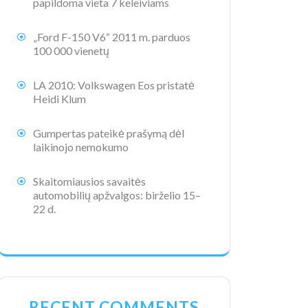
papildoma vieta 7 keleiviams
„Ford F-150 V6“ 2011 m. parduos
100 000 vienetų
LA 2010: Volkswagen Eos pristatė
Heidi Klum
Gumpertas pateikė prašymą dėl
laikinojo nemokumo
Skaitomiausios savaitės
automobilių apžvalgos: birželio 15–
22 d.
RECENT COMMENTS