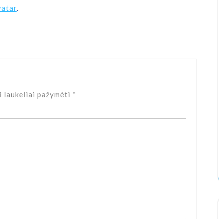
atar
.
i laukeliai pažymėti
*