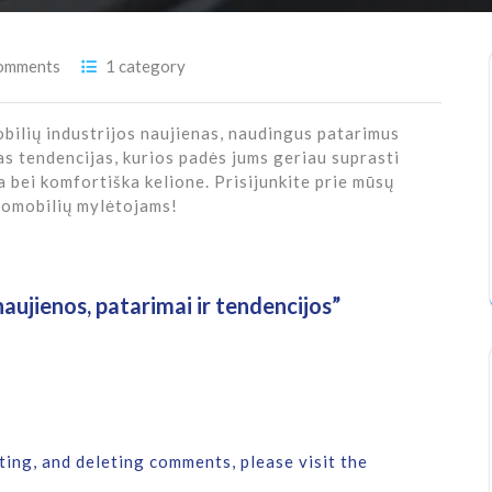
omments
1 category
bilių industrijos naujienas, naudingus patarimus
ias tendencijas, kurios padės jums geriau suprasti
 bei komfortiška kelione. Prisijunkite prie mūsų
tomobilių mylėtojams!
aujienos, patarimai ir tendencijos
”
ting, and deleting comments, please visit the