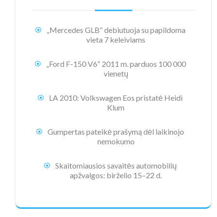
„Mercedes GLB“ debiutuoja su papildoma
vieta 7 keleiviams
„Ford F-150 V6“ 2011 m. parduos 100 000
vienetų
LA 2010: Volkswagen Eos pristatė Heidi
Klum
Gumpertas pateikė prašymą dėl laikinojo
nemokumo
Skaitomiausios savaitės automobilių
apžvalgos: birželio 15–22 d.