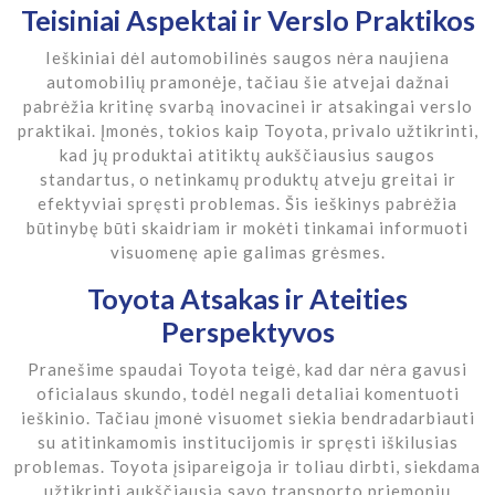
Teisiniai Aspektai ir Verslo Praktikos
Ieškiniai dėl automobilinės saugos nėra naujiena
automobilių pramonėje, tačiau šie atvejai dažnai
pabrėžia kritinę svarbą inovacinei ir atsakingai verslo
praktikai. Įmonės, tokios kaip Toyota, privalo užtikrinti,
kad jų produktai atitiktų aukščiausius saugos
standartus, o netinkamų produktų atveju greitai ir
efektyviai spręsti problemas. Šis ieškinys pabrėžia
būtinybę būti skaidriam ir mokėti tinkamai informuoti
visuomenę apie galimas grėsmes.
Toyota Atsakas ir Ateities
Perspektyvos
Pranešime spaudai Toyota teigė, kad dar nėra gavusi
oficialaus skundo, todėl negali detaliai komentuoti
ieškinio. Tačiau įmonė visuomet siekia bendradarbiauti
su atitinkamomis institucijomis ir spręsti iškilusias
problemas. Toyota įsipareigoja ir toliau dirbti, siekdama
užtikrinti aukščiausią savo transporto priemonių