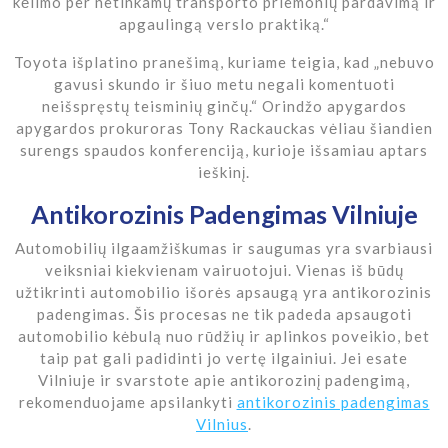
kėlimo per netinkamų transporto priemonių pardavimą ir
apgaulingą verslo praktiką.“
Toyota išplatino pranešimą, kuriame teigia, kad „nebuvo
gavusi skundo ir šiuo metu negali komentuoti
neišspręstų teisminių ginčų.“ Orindžo apygardos
apygardos prokuroras Tony Rackauckas vėliau šiandien
surengs spaudos konferenciją, kurioje išsamiau aptars
ieškinį.
Antikorozinis Padengimas Vilniuje
Automobilių ilgaamžiškumas ir saugumas yra svarbiausi
veiksniai kiekvienam vairuotojui. Vienas iš būdų
užtikrinti automobilio išorės apsaugą yra antikorozinis
padengimas. Šis procesas ne tik padeda apsaugoti
automobilio kėbulą nuo rūdžių ir aplinkos poveikio, bet
taip pat gali padidinti jo vertę ilgainiui. Jei esate
Vilniuje ir svarstote apie antikorozinį padengimą,
rekomenduojame apsilankyti
antikorozinis padengimas
Vilnius
.