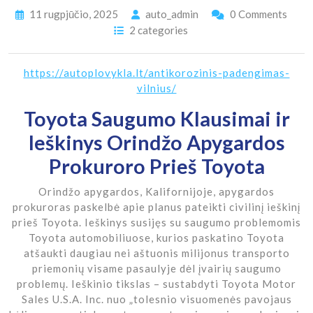
11 rugpjūčio, 2025
auto_admin
0 Comments
2 categories
https://autoplovykla.lt/antikorozinis-padengimas-
vilnius/
Toyota Saugumo Klausimai ir
Ieškinys Orindžo Apygardos
Prokuroro Prieš Toyota
Orindžo apygardos, Kalifornijoje, apygardos
prokuroras paskelbė apie planus pateikti civilinį ieškinį
prieš Toyota. Ieškinys susijęs su saugumo problemomis
Toyota automobiliuose, kurios paskatino Toyota
atšaukti daugiau nei aštuonis milijonus transporto
priemonių visame pasaulyje dėl įvairių saugumo
problemų. Ieškinio tikslas – sustabdyti Toyota Motor
Sales U.S.A. Inc. nuo „tolesnio visuomenės pavojaus