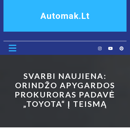
Skip
to
Automak.lt
content
Open
Button
SVARBI NAUJIENA:
ORINDŽO APYGARDOS
PROKURORAS PADAVĖ
„TOYOTA“ Į TEISMĄ