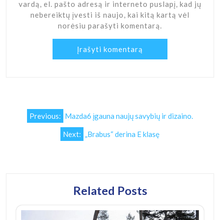
vardą, el. pašto adresą ir interneto puslapį, kad jų
nebereiktų įvesti iš naujo, kai kitą kartą vėl
norėsiu parašyti komentarą.
Navigacija
Previous:
Mazda6 įgauna naujų savybių ir dizaino.
tarp
Next:
„Brabus“ derina E klasę
įrašų
Related Posts