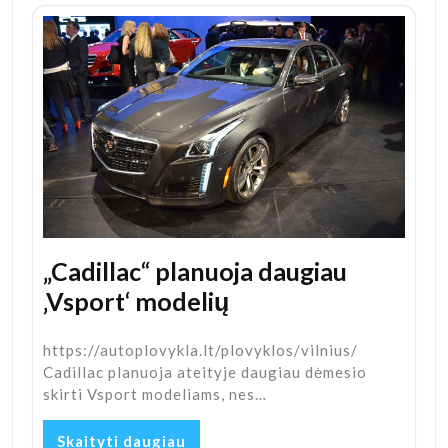
„Cadillac“ planuoja daugiau
‚Vsport‘ modelių
https://autoplovykla.lt/plovyklos/vilnius/
Cadillac planuoja ateityje daugiau dėmesio
skirti Vsport modeliams, nes…
Skaityti daugiau