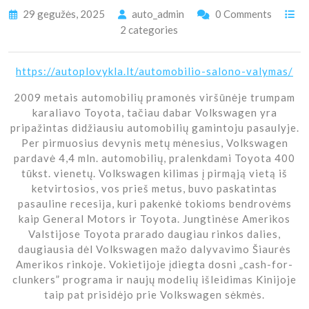
29 gegužės, 2025
auto_admin
0 Comments
2 categories
https://autoplovykla.lt/automobilio-salono-valymas/
2009 metais automobilių pramonės viršūnėje trumpam
karaliavo Toyota, tačiau dabar Volkswagen yra
pripažintas didžiausiu automobilių gamintoju pasaulyje.
Per pirmuosius devynis metų mėnesius, Volkswagen
pardavė 4,4 mln. automobilių, pralenkdami Toyota 400
tūkst. vienetų. Volkswagen kilimas į pirmąją vietą iš
ketvirtosios, vos prieš metus, buvo paskatintas
pasauline recesija, kuri pakenkė tokioms bendrovėms
kaip General Motors ir Toyota. Jungtinėse Amerikos
Valstijose Toyota prarado daugiau rinkos dalies,
daugiausia dėl Volkswagen mažo dalyvavimo Šiaurės
Amerikos rinkoje. Vokietijoje įdiegta dosni „cash-for-
clunkers” programa ir naujų modelių išleidimas Kinijoje
taip pat prisidėjo prie Volkswagen sėkmės.