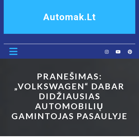
Skip
to
Automak.lt
content
Open
Button
PRANEŠIMAS:
„VOLKSWAGEN“ DABAR
DIDŽIAUSIAS
AUTOMOBILIŲ
GAMINTOJAS PASAULYJE