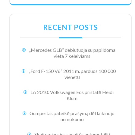
RECENT POSTS
„Mercedes GLB“ debiutuoja su papildoma
vieta 7 keleiviams
„Ford F-150 V6“ 2011 m. parduos 100 000
vienetų
LA 2010: Volkswagen Eos pristatė Heidi
Klum
Gumpertas pateikė prašymą dėl laikinojo
nemokumo
Skaitomiausios savaitės automobilių