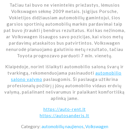
Tačiau tai buvo ne vienintelės priežastys, lėmusios
Volkswagen sėkmę 2009 metais. Įsigijus Porsche,
Vokietijos didžiausiam automobilių gamintojui, šios
garsios sportinių automobilių markės pardavimai taip
pat buvo įtraukti į bendrus rezultatus. Kol kas nežinoma,
ar Volkswagen išsaugos savo pozicijas, kai visos metų
pardavimų ataskaitos bus patvirtintos. Volkswagen
nenurodė planuojamo galutinio metų rezultato, tačiau
Toyota prognozavo parduoti 7 mln. vienetų.
Klaipėdoje, norint išlaikyti automobilio saloną švarų ir
tvarkingą, rekomenduojama pasinaudoti
automobilio
salono valymo
paslaugomis. Ši paslauga užtikrina
profesionalų požiūrį į jūsų automobilio vidaus erdvių
valymą, pašalinant nešvarumus ir palaikant komfortišką
aplinką jame.
https://auto-rent.lt
https://autosanderis.lt
Category:
automobilių naujienos
,
Volkswagen