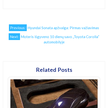
Navigacija
Previous:
Hyundai Sonata apžvalga: Pirmas važiavimas
tarp
Next:
Moteris išgyveno 10 dienų savo „Toyota Corolla“
įrašų
automobilyje
Related Posts