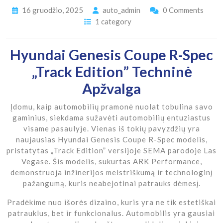
16 gruodžio, 2025
auto_admin
0 Comments
1 category
Hyundai Genesis Coupe R-Spec
„Track Edition” Techninė
Apžvalga
Įdomu, kaip automobilių pramonė nuolat tobulina savo
gaminius, siekdama sužavėti automobilių entuziastus
visame pasaulyje. Vienas iš tokių pavyzdžių yra
naujausias Hyundai Genesis Coupe R-Spec modelis,
pristatytas „Track Edition” versijoje SEMA parodoje Las
Vegase. Šis modelis, sukurtas ARK Performance,
demonstruoja inžinerijos meistriškumą ir technologinį
pažangumą, kuris neabejotinai patrauks dėmesį.
Pradėkime nuo išorės dizaino, kuris yra ne tik estetiškai
patrauklus, bet ir funkcionalus. Automobilis yra gausiai