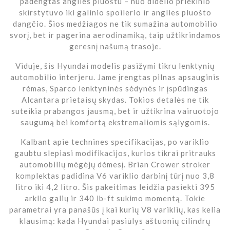
padengtas anglies pluoštu – nuo didelio priekinio
skirstytuvo iki galinio spoilerio ir anglies pluošto
dangčio. Šios medžiagos ne tik sumažina automobilio
svorį, bet ir pagerina aerodinamiką, taip užtikrindamos
geresnį našumą trasoje.
Viduje, šis Hyundai modelis pasižymi tikru lenktynių
automobilio interjeru. Jame įrengtas pilnas apsauginis
rėmas, Sparco lenktyninės sėdynės ir įspūdingas
Alcantara prietaisų skydas. Tokios detalės ne tik
suteikia prabangos jausmą, bet ir užtikrina vairuotojo
saugumą bei komfortą ekstremaliomis sąlygomis.
Kalbant apie technines specifikacijas, po variklio
gaubtu slepiasi modifikacijos, kurios tikrai pritrauks
automobilių mėgėjų dėmesį. Brian Crower stroker
komplektas padidina V6 variklio darbinį tūrį nuo 3,8
litro iki 4,2 litro. Šis pakeitimas leidžia pasiekti 395
arklio galių ir 340 lb-ft sukimo momentą. Tokie
parametrai yra panašūs į kai kurių V8 variklių, kas kelia
klausimą: kada Hyundai pasiūlys aštuonių cilindrų