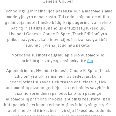
Genesis Coupe?
Technologijų ir inžinerijos pažanga, kurią matome šiame
modelyje, yra nepaprasta. Tai rodo, kaip automobilių
gamintojai nuolat ieško būdų, kaip pagerinti vairavimo
patirtį ir atitikti augančius entuziastų lūkesčius.
Hyundai Genesis Coupe R-Spec „Track Edition” yra
puikus pavyzdys, kaip inovacijos ir dizainas gali būti
sujungti į vieną įspūdingą paketą.
Norėdami sužinoti daugiau apie šio automobilio
priežiūrą ir valymą, apsilankykite
čia
.
Apibendrinant, Hyundai Genesis Coupe R-Spec „Track
Edition” yra tikras inžinerijos šedevras, kuris
neabejotinai sužavės tiek trasos entuziastus, tiek
automobilių dizaino gerbėjus. Jo techninės savybės ir
dizaino sprendimai parodo, kaip toli pažengė
automobilių pramonė ir kokie įspūdingi rezultatai gali
būti pasiekti derinant technologijas ir kūrybingumą. Šis
modelis ne tik atitinka, bet ir viršija lūkesčius, todėl jis
yra viena iš įdomiausių naujovių šiandieninėje