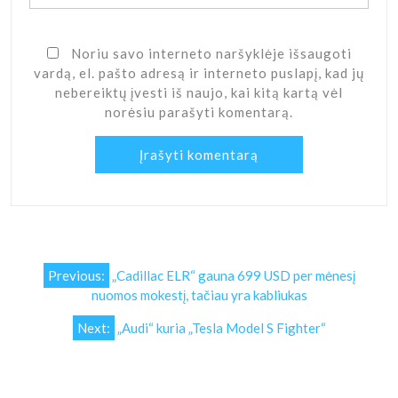
Noriu savo interneto naršyklėje išsaugoti
vardą, el. pašto adresą ir interneto puslapį, kad jų
nebereiktų įvesti iš naujo, kai kitą kartą vėl
norėsiu parašyti komentarą.
Navigacija
Previous:
„Cadillac ELR“ gauna 699 USD per mėnesį
tarp
nuomos mokestį, tačiau yra kabliukas
įrašų
Next:
„Audi“ kuria „Tesla Model S Fighter“